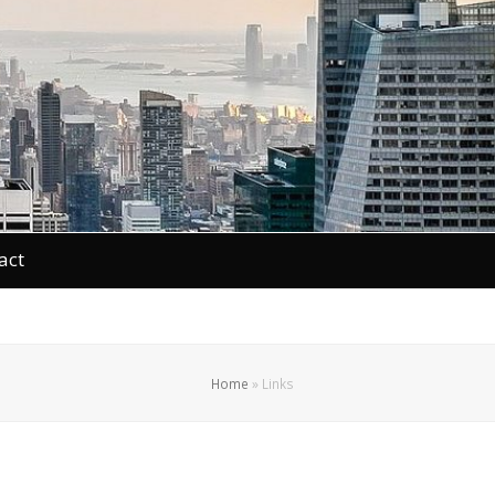
act
Home
»
Links