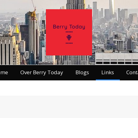
ome
Over Berry Today
Blogs
Links
Cont